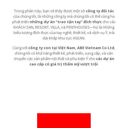
Trong ph
ầ
n này, b
ạ
n s
ẽ
th
ấ
y đ
ượ
c m
ộ
t s
ố
công ty đối tác
c
ủ
a chúng tôi, là nh
ữ
ng công ty mà chúng tôi có th
ể
cùng h
ọ
phát tri
ể
n
những dự án “trao tận tay” đích thực
cho các
KHÁCH S
Ạ
N, RESORT, VILLA, và PENTHOUSES—h
ọ
là nh
ữ
ng
bi
ể
u t
ượ
ng đích th
ự
c c
ủ
a tay ngh
ề
, thi
ế
t k
ế
, và d
ị
ch v
ụ
Ý, tr
ả
i
dài kh
ắ
p khu v
ự
c ASEAN.
Cùng v
ớ
i
công ty con tại Việt Nam, ABE Vietnam Co Ltd
,
chúng tôi có kh
ả
năng thi
ế
t k
ế
, phát tri
ể
n, cung c
ấ
p, và v
ậ
n
chuy
ể
n các s
ả
n ph
ẩ
m n
ộ
i th
ấ
t và ph
ụ
ki
ệ
n Ý cho
các dự án
cao cấp có giá trị thẩm mỹ vượt trội
.