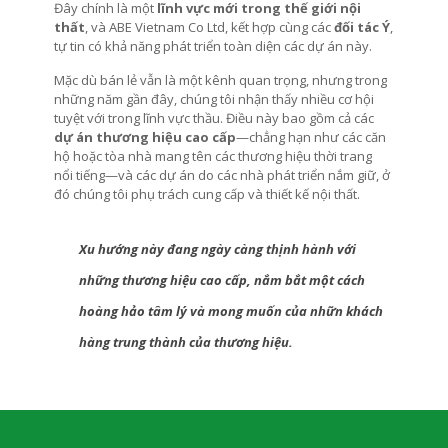
Đây chính là m
ộ
t
lĩnh vực mới trong thế giới nội
thất
, và ABE Vietnam Co Ltd, k
ế
t h
ợ
p cùng các
đối tác Ý
,
t
ự
tin có kh
ả
năng phát tri
ể
n toàn di
ệ
n các d
ự
án này.
M
ặ
c dù bán l
ẻ
v
ẫ
n là m
ộ
t kênh quan tr
ọ
ng, nh
ư
ng trong
nh
ữ
ng năm g
ầ
n đây, chúng tôi nh
ậ
n th
ấ
y nhi
ề
u c
ơ
h
ộ
i
tuy
ệ
t v
ớ
i trong lĩnh v
ự
c th
ầ
u. Đi
ề
u này bao g
ồ
m c
ả
các
dự án thương hiệu cao cấp
—ch
ẳ
ng h
ạ
n nh
ư
các căn
h
ộ
ho
ặ
c tòa nhà mang tên các th
ươ
ng hi
ệ
u th
ờ
i trang
n
ổ
i ti
ế
ng—và các d
ự
án do các nhà phát tri
ể
n n
ắ
m gi
ữ
,
ở
đó chúng tôi ph
ụ
trách cung c
ấ
p và thi
ế
t k
ế
n
ộ
i th
ấ
t.
Xu h
ướ
ng này đang ngày càng th
ị
nh hành v
ớ
i
nh
ữ
ng th
ươ
ng hi
ệ
u cao c
ấ
p, n
ắ
m b
ắ
t m
ộ
t cách
hoàng h
ả
o tâm lý và mong mu
ố
n c
ủ
a nh
ữ
n khách
hàng trung thành c
ủ
a th
ươ
ng hi
ệ
u.